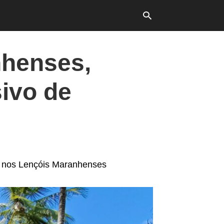
nhenses,
Typ
ivo de
your
sea
que
and
hit
ente
de nos Lençóis Maranhenses