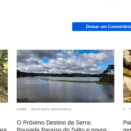
Deixar um Comentári
HOME - DESTINOS NACIONAIS
1 -
O Próximo Destino da Serra:
Pa
ara
Pousada Paraíso do Salto e novos
mo