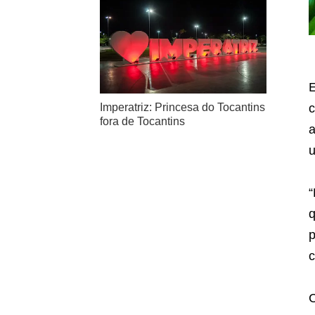
E
c
Imperatriz: Princesa do Tocantins
fora de Tocantins
a
u
“
q
p
c
C