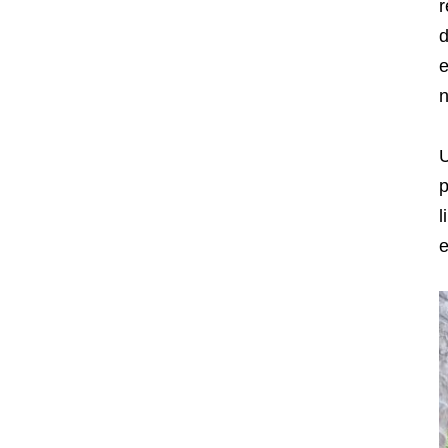
r
d
e
n
U
p
l
e