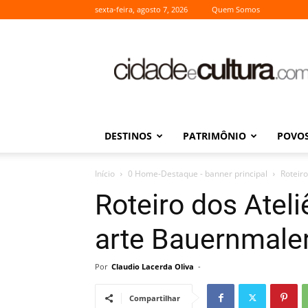
sexta-feira, agosto 7, 2026
Quem Somos
Cidade
e
Cultura
DESTINOS
PATRIMÔNIO
POVOS
Início
0 Home-Destaque - banner principal
Roteir
Roteiro dos Atel
arte Bauernmale
Por
Claudio Lacerda Oliva
-
Compartilhar