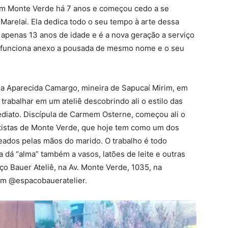
 em Monte Verde há 7 anos e começou cedo a se
 Marelai. Ela dedica todo o seu tempo à arte dessa
em apenas 13 anos de idade e é a nova geração a serviço
liê funciona anexo a pousada de mesmo nome e o seu
na Aparecida Camargo, mineira de Sapucaí Mirim, em
trabalhar em um ateliê descobrindo ali o estilo das
ediato. Discípula de Carmem Osterne, começou ali o
tistas de Monte Verde, que hoje tem como um dos
eados pelas mãos do marido. O trabalho é todo
a dá “alma” também a vasos, latões de leite e outras
o Bauer Ateliê, na Av. Monte Verde, 1035, na
ram @espacobaueratelier.