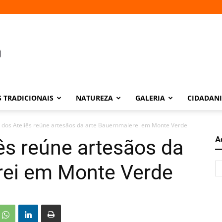
 TRADICIONAIS
NATUREZA
GALERIA
CIDADAN
o dos Ateliês reúne artesãos da arte Bauernmalerei em Monte Verde
A
iês reúne artesãos da
rei em Monte Verde