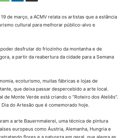
19 de março, a ACMV relata os artistas que a estância
rismo cultural para melhorar público-alvo e
oder desfrutar do friozinho da montanha e de
ora, a partir da reabertura da cidade para a Semana
omia, ecoturismo, muitas fábricas e lojas de
tante, que deixa passar despercebido a arte local.
l de Monte Verde está criando o “Roteiro dos Ateliês”.
 o Dia do Artesão que é comemorado hoje.
aram a arte Bauernmalerei, uma técnica de pintura
países europeus como Áustria, Alemanha, Hungria e
 retratando flores e a natureza em geral, que alegra as