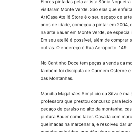
Flores pintadas pela artista Sônia Nogueira
visitaram Monte Verde. São elas que enfeit
ArtCasa Ateliê Store é o seu espaço de arte
anos de idade, começou a pintar em 2004, 
na arte Bauer em Monte Verde, se especia
Em seu ateliê é possível, além de comprar s
outras. O endereço é Rua Aeroporto, 149.
No Cantinho Doce tem peças a venda da mon
também foi discipula de Carmem Osterne e p
das Montanhas.
Marcília Magalhães Simplício da Silva é mai
professora que prestou concurso para lec
pedaço de paraíso no alto da montanha, ca
pintura Bauer como lazer. Casada com marc
queimadas na marcenaria, e resolveu dar um
madeira coloridos, que dão vida a qualquer