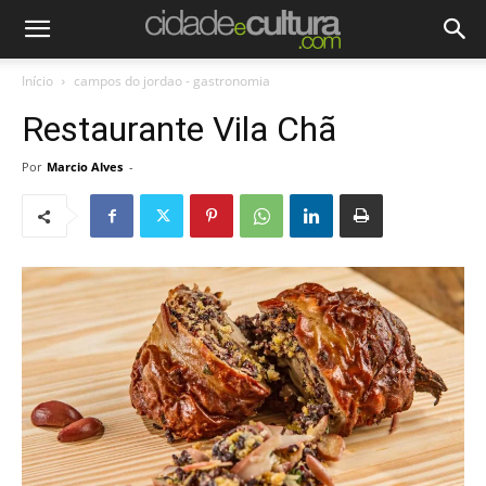
Início
campos do jordao - gastronomia
Restaurante Vila Chã
Por
Marcio Alves
-