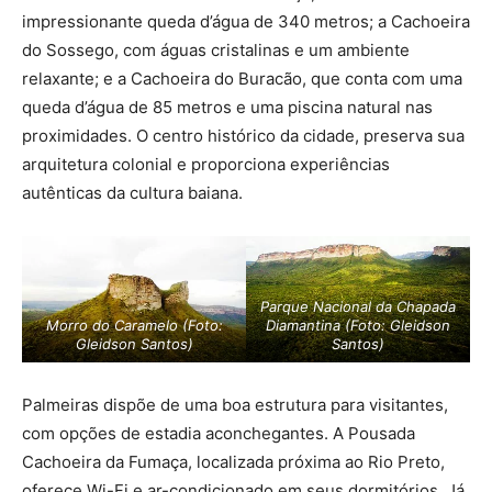
impressionante queda d’água de 340 metros; a Cachoeira
do Sossego, com águas cristalinas e um ambiente
relaxante; e a Cachoeira do Buracão, que conta com uma
queda d’água de 85 metros e uma piscina natural nas
proximidades. O centro histórico da cidade, preserva sua
arquitetura colonial e proporciona experiências
autênticas da cultura baiana.
Parque Nacional da Chapada
Morro do Caramelo (Foto:
Diamantina (Foto: Gleidson
Gleidson Santos)
Santos)
Palmeiras dispõe de uma boa estrutura para visitantes,
com opções de estadia aconchegantes. A Pousada
Cachoeira da Fumaça, localizada próxima ao Rio Preto,
oferece Wi-Fi e ar-condicionado em seus dormitórios. Já