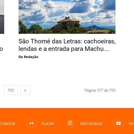
São Thomé das Letras: cachoeiras,
o
lendas e a entrada para Machu...
Da Redação
755
Página 377 de 755
ACEBOOK
FLICKR
INSTAGRAM
YO