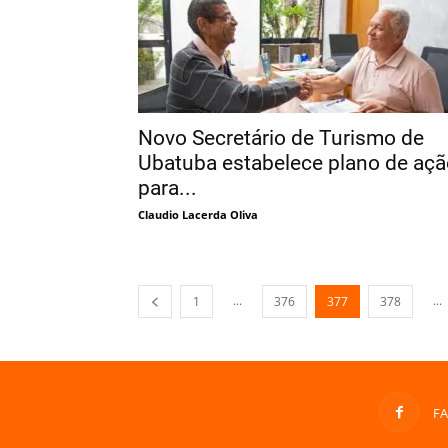
Novo Secretário de Turismo de
Ubatuba estabelece plano de açã
para...
Claudio Lacerda Oliva
...
...
1
376
377
378
F