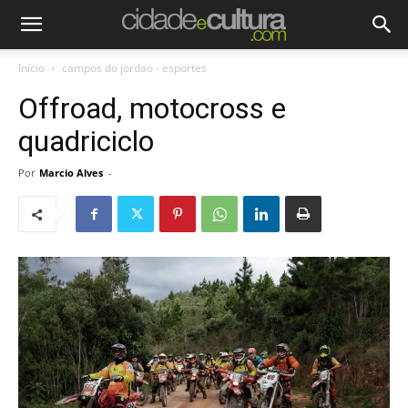
Início
campos do jordao - esportes
Offroad, motocross e
quadriciclo
Por
Marcio Alves
-