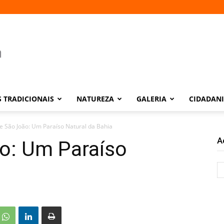
 TRADICIONAIS
NATUREZA
GALERIA
CIDADAN
e São João: Um Paraíso Natural da Bahia
A
o: Um Paraíso
a