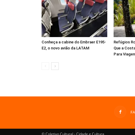
Conheça a cabine do Embraer E195-
Refúgios Ro
E2, o novo avião da LATAM
Que a Costa
Para Viagen
F
© Coletivo Cultural - Cidade e Cultura