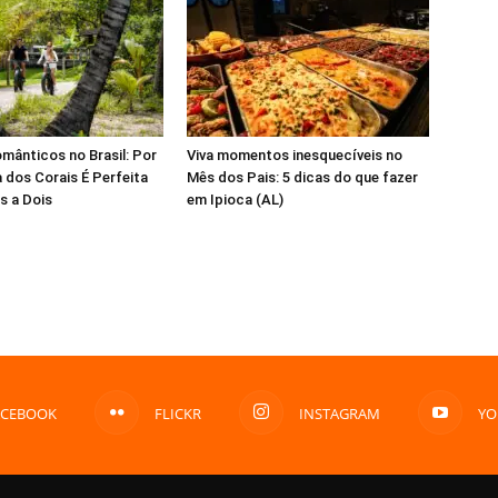
mânticos no Brasil: Por
Viva momentos inesquecíveis no
 dos Corais É Perfeita
Mês dos Pais: 5 dicas do que fazer
s a Dois
em Ipioca (AL)
ACEBOOK
FLICKR
INSTAGRAM
YO