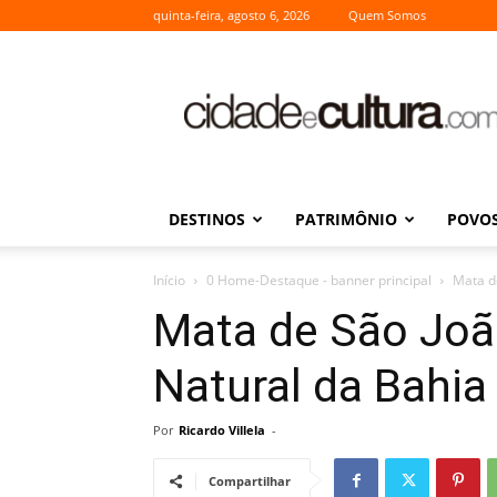
quinta-feira, agosto 6, 2026
Quem Somos
Cidade
e
Cultura
DESTINOS
PATRIMÔNIO
POVOS
Início
0 Home-Destaque - banner principal
Mata d
Mata de São Joã
Natural da Bahi
Por
Ricardo Villela
-
Compartilhar