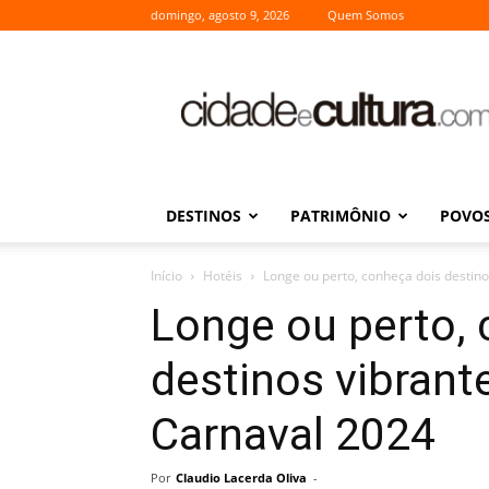
domingo, agosto 9, 2026
Quem Somos
Cidade
e
Cultura
DESTINOS
PATRIMÔNIO
POVOS
Início
Hotéis
Longe ou perto, conheça dois destino
Longe ou perto,
destinos vibrante
Carnaval 2024
Por
Claudio Lacerda Oliva
-