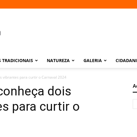
 TRADICIONAIS
NATUREZA
GALERIA
CIDADAN
s vibrantes para curtir o Carnaval 2024
A
 conheça dois
s para curtir o