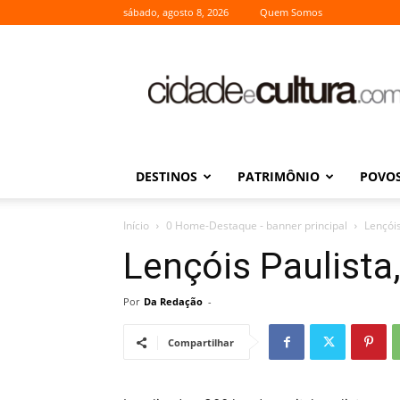
sábado, agosto 8, 2026
Quem Somos
Cidade
e
Cultura
DESTINOS
PATRIMÔNIO
POVOS
Início
0 Home-Destaque - banner principal
Lençóis
Lençóis Paulista,
Por
Da Redação
-
Compartilhar