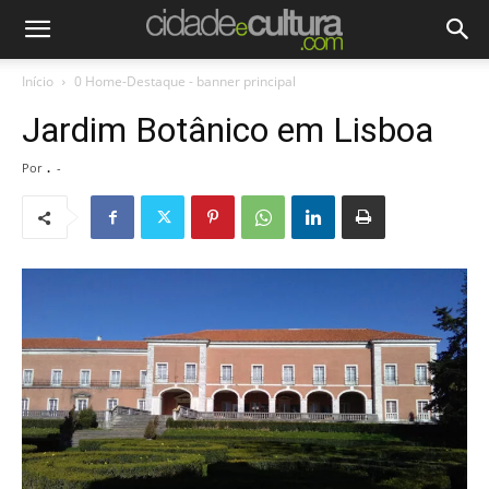
Início
0 Home-Destaque - banner principal
Jardim Botânico em Lisboa
Por
.
-