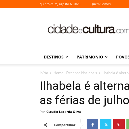
quinta-feira, agosto 6, 2026
Quem Somos
Cidade
e
Cultura
DESTINOS
PATRIMÔNIO
POVOS
Início
Home - Destinos Nacionais
Ilhabela é altern
Ilhabela é altern
as férias de julh
Por
Claudio Lacerda Oliva
-
Compartilhar