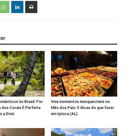
tor
mânticos no Brasil: Por
Viva momentos inesquecíveis no
 dos Corais É Perfeita
Mês dos Pais: 5 dicas do que fazer
s a Dois
em Ipioca (AL)