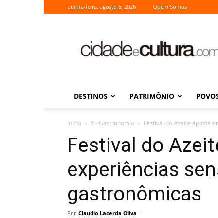
quinta-feira, agosto 6, 2026
Quem Somos
Cidade
e
Cultura
DESTINOS
PATRIMÔNIO
POVOS
Início
4 - Gastronomia
Festival do Azeite aposta 
Festival do Azei
experiências sen
gastronômicas
Por
Claudio Lacerda Oliva
-