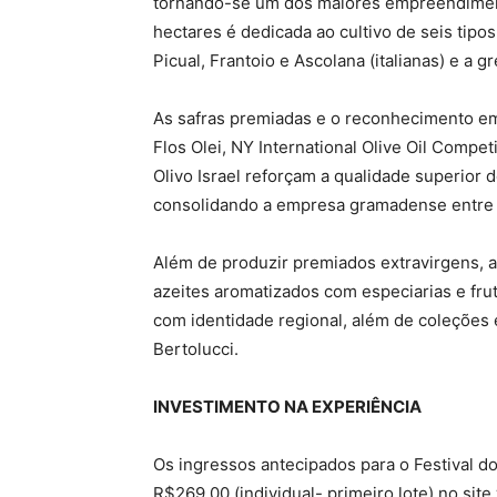
tornando-se um dos maiores empreendimen
hectares é dedicada ao cultivo de seis tipo
Picual, Frantoio e Ascolana (italianas) e a g
As safras premiadas e o reconhecimento em
Flos Olei, NY International Olive Oil Compet
Olivo Israel reforçam a qualidade superior 
consolidando a empresa gramadense entre o
Além de produzir premiados extravirgens, 
azeites aromatizados com especiarias e fr
com identidade regional, além de coleções 
Bertolucci.
INVESTIMENTO NA EXPERIÊNCIA
Os ingressos antecipados para o Festival d
R$269,00 (individual- primeiro lote) no si