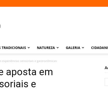
 TRADICIONAIS
NATUREZA
GALERIA
CIDADAN
em experiências sensoriais e gastronômicas
A
te aposta em
soriais e