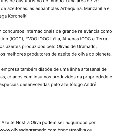
tos de olivoturismo do mundo. Uma área de 29
s de azeitonas: as espanholas Arbequina, Manzanilla e
rega Koroneiki.
 concursos internacionais de grande relevância como
ition (IOOC), EVOO IOOC Itália, Athenas IOOC e Terra
dos azeites produzidos pelo Olivas de Gramado,
s melhores produtores de azeite de oliva do planeta.
a empresa também dispõe de uma linha artesanal de
utas, criados com insumos produzidos na propriedade e
especiais desenvolvidas pelo azeitólogo André
o Azeite Nostra Oliva podem ser adquiridos por
te www.olivasdegramado.com.br/nostraoliva ou