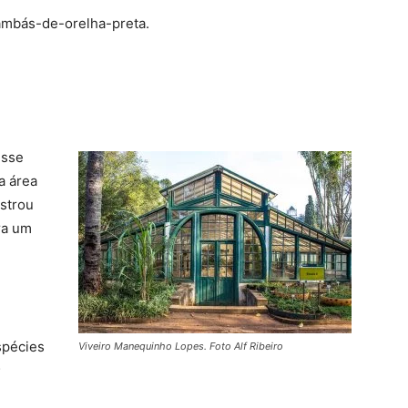
mbás-de-orelha-preta.
esse
a área
ostrou
ra um
spécies
Viveiro Manequinho Lopes. Foto Alf Ribeiro
;