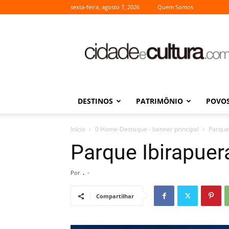
sexta-feira, agosto 7, 2026
Quem Somos
Cidade
e
Cultura
DESTINOS
PATRIMÔNIO
POVOS
Início
0 Home-Destaque - banner principal
Parque 
Parque Ibirapuer
Por
.
-
Compartilhar