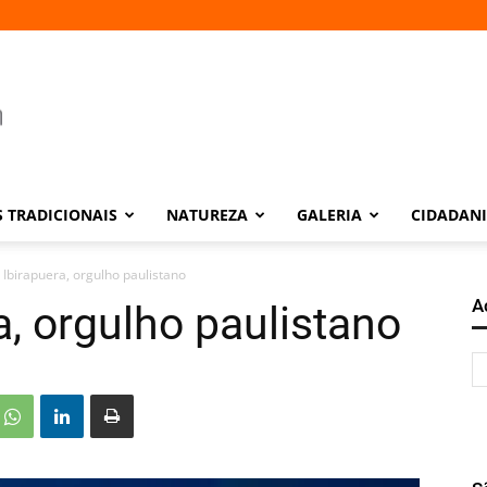
 TRADICIONAIS
NATUREZA
GALERIA
CIDADAN
Ibirapuera, orgulho paulistano
A
a, orgulho paulistano