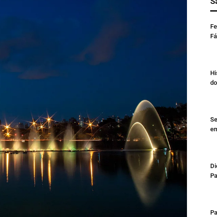
S
Fe
Fá
Hi
do
Se
em
Di
Pa
Pa