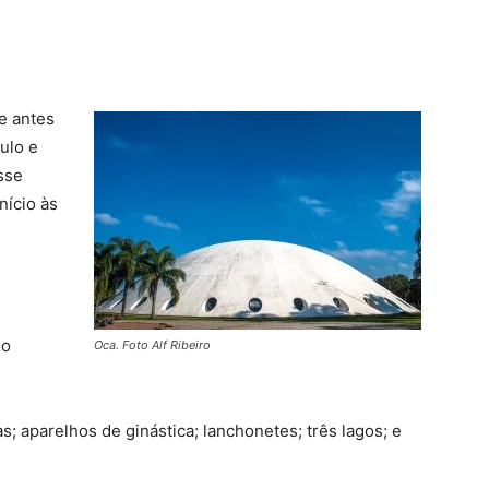
e antes
ulo e
sse
ício às
io
Oca. Foto Alf Ribeiro
s; aparelhos de ginástica; lanchonetes; três lagos; e