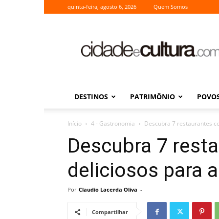
quinta-feira, agosto 6, 2026
Quem Somos
Cidade
e
Cultura
DESTINOS
PATRIMÔNIO
POVOS
Início
4 - Gastronomia
Descubra 7 restaurantes co
Descubra 7 rest
deliciosos para 
Por
Claudio Lacerda Oliva
-
Compartilhar