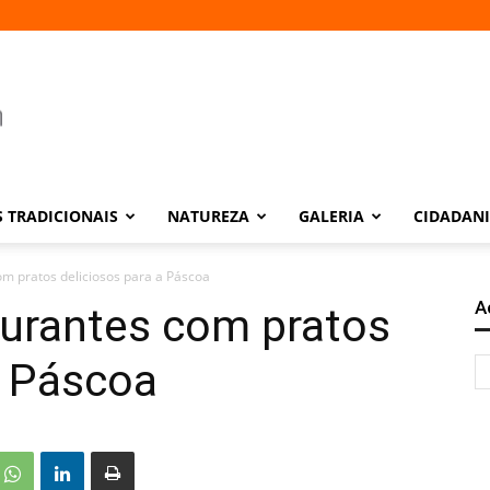
 TRADICIONAIS
NATUREZA
GALERIA
CIDADAN
m pratos deliciosos para a Páscoa
A
aurantes com pratos
a Páscoa