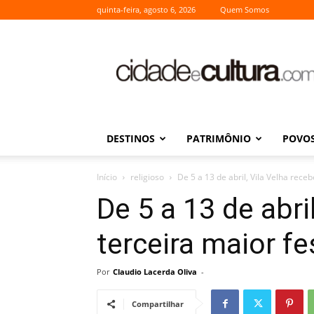
quinta-feira, agosto 6, 2026
Quem Somos
Cidade
e
Cultura
DESTINOS
PATRIMÔNIO
POVOS
Início
religioso
De 5 a 13 de abril, Vila Velha receb
De 5 a 13 de abri
terceira maior fe
Por
Claudio Lacerda Oliva
-
Compartilhar