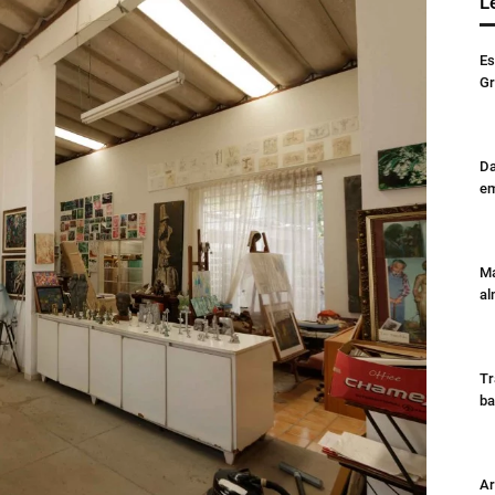
L
Es
Gr
Da
em
Má
al
Tr
ba
Ar