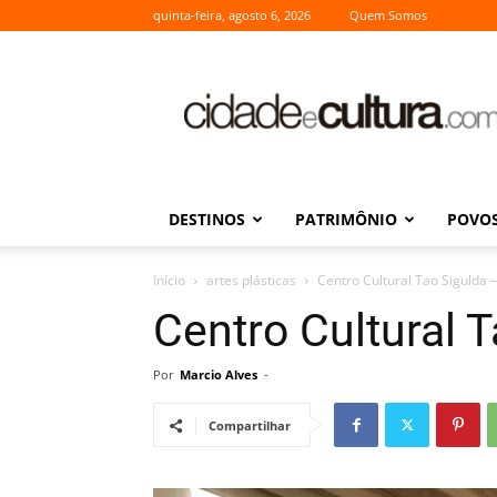
quinta-feira, agosto 6, 2026
Quem Somos
Cidade
e
Cultura
DESTINOS
PATRIMÔNIO
POVOS
Início
artes plásticas
Centro Cultural Tao Sigulda –
Centro Cultural T
Por
Marcio Alves
-
Compartilhar