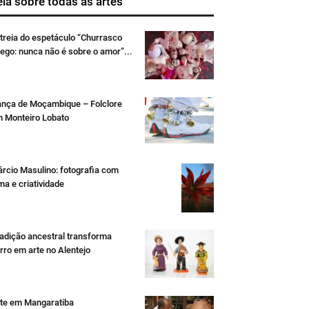
eia sobre todas as artes
treia do espetáculo “Churrasco
ego: nunca não é sobre o amor”...
nça de Moçambique – Folclore
 Monteiro Lobato
rcio Masulino: fotografia com
ma e criatividade
adição ancestral transforma
rro em arte no Alentejo
te em Mangaratiba