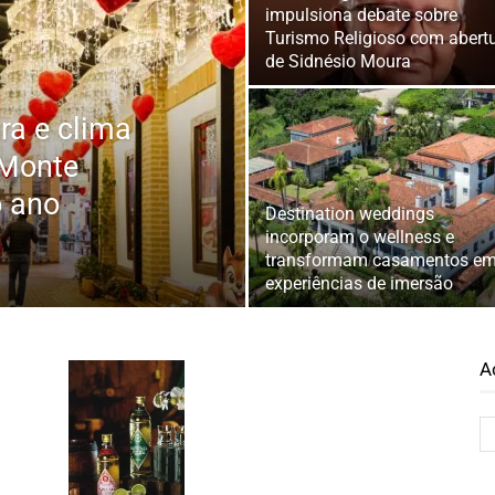
impulsiona debate sobre
Turismo Religioso com abert
de Sidnésio Moura
ra e clima
 Monte
o ano
Destination weddings
incorporam o wellness e
transformam casamentos e
experiências de imersão
A