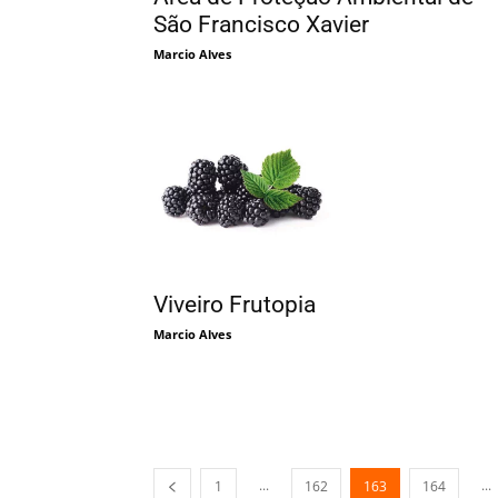
São Francisco Xavier
Marcio Alves
Viveiro Frutopia
Marcio Alves
...
...
1
162
163
164