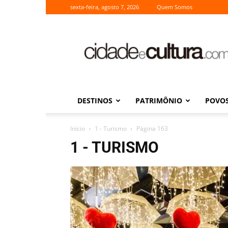
sexta-feira, agosto 7, 2026
Quem Somos
Cidade
e
Cultura
DESTINOS
PATRIMÔNIO
POVOS
Início
1 - Turismo
Página 163
1 - TURISMO