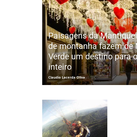
Paisagens da Mantiquei
de montanha fazem de
Verde um destino para 
inteiro
Claudio Lacerda Oliva