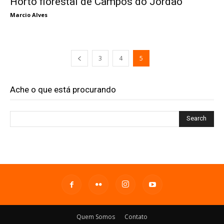
Horto florestal de Campos do Jordão
Marcio Alves
3
4
5
Ache o que está procurando
Quem Somos
Contato