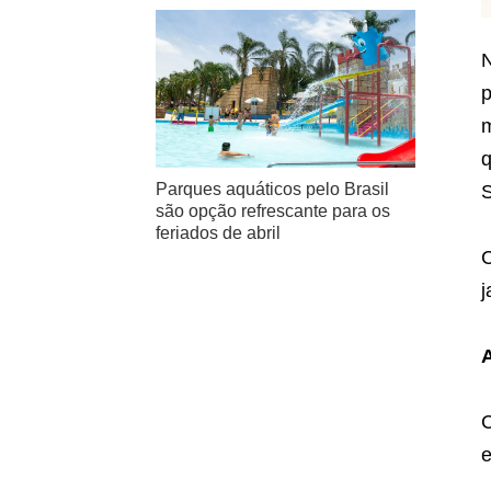
N
p
m
q
Parques aquáticos pelo Brasil
S
são opção refrescante para os
feriados de abril
C
j
C
e