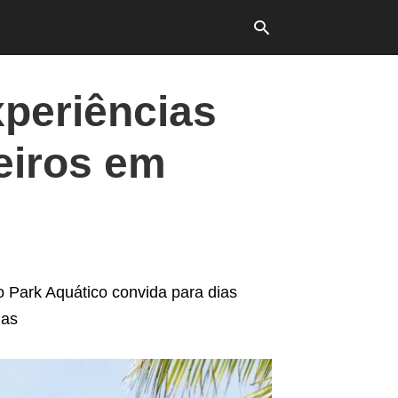
xperiências
Typ
reiros em
your
sea
que
and
hit
ente
o Park Aquático convida para dias
ias