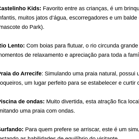
astelinho Kids:
Favorito entre as crianças, é um brin
nfantis, muitos jatos d’água, escorregadores e um balde
mascote do Park).
io Lento:
Com boias para flutuar, o rio circunda grand
omentos de relaxamento e apreciação para toda a famí
raia do Arrecife
: Simulando uma praia natural, possui 
oqueiros, um lugar perfeito para se estabelecer e curtir 
iscina de ondas:
Muito divertida, esta atração fica loca
mitando uma praia com ondas.
Surfando:
Para quem prefere se arriscar, este é um simu
estando as habilidades de equilíbrio do visitante