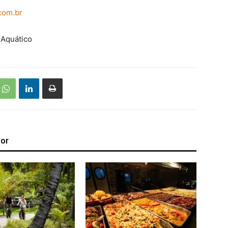
com.br
 Aquático
tor