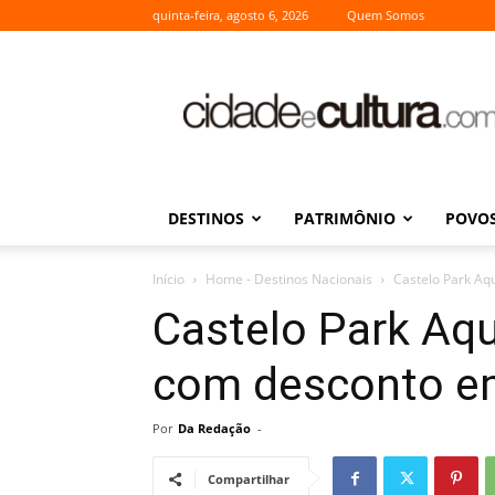
quinta-feira, agosto 6, 2026
Quem Somos
Cidade
e
Cultura
DESTINOS
PATRIMÔNIO
POVOS
Início
Home - Destinos Nacionais
Castelo Park Aq
Castelo Park Aqu
com desconto e
Por
Da Redação
-
Compartilhar