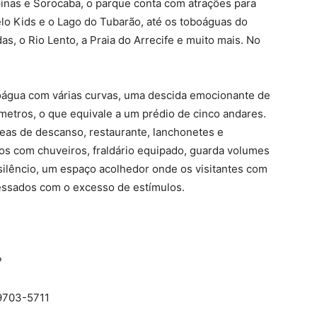
inas e Sorocaba, o parque conta com atrações para
elo Kids e o Lago do Tubarão, até os toboáguas do
s, o Rio Lento, a Praia do Arrecife e muito mais. No
boágua com várias curvas, uma descida emocionante de
metros, o que equivale a um prédio de cinco andares.
eas de descanso, restaurante, lanchonetes e
ios com chuveiros, fraldário equipado, guarda volumes
 silêncio, um espaço acolhedor onde os visitantes com
essados com o excesso de estímulos.
P
99703-5711