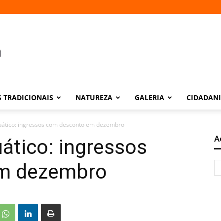
 TRADICIONAIS
NATUREZA
GALERIA
CIDADAN
uático: ingressos com desconto em dezembro
A
ático: ingressos
m dezembro