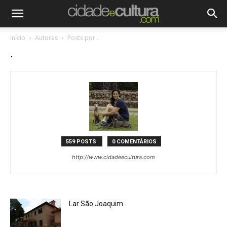
Início
Autores
Posts por .
.
559 POSTS
0 COMENTÁRIOS
http://www.cidadeecultura.com
Lar São Joaquim