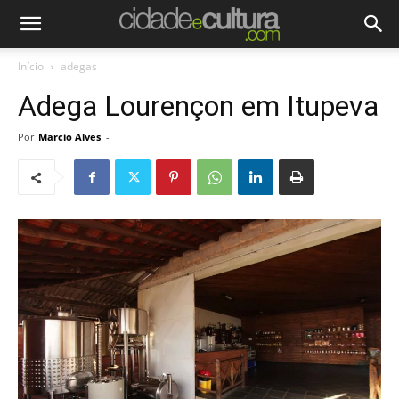
Início
adegas
Adega Lourençon em Itupeva
Por
Marcio Alves
-