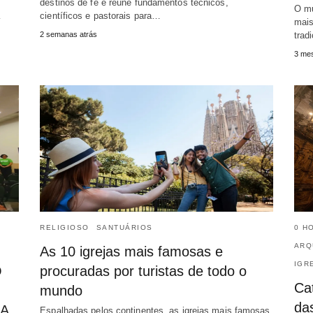
destinos de fé e reúne fundamentos técnicos,
O mu
…
científicos e pastorais para…
mais
2 semanas atrás
trad
3 mes
RELIGIOSO
SANTUÁRIOS
0 H
ARQ
As 10 igrejas mais famosas e
IGR
O
procuradas por turistas de todo o
Ca
mundo
da
A
Espalhadas pelos continentes, as igrejas mais famosas