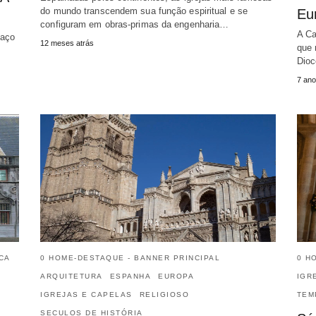
do mundo transcendem sua função espiritual e se
Eu
configuram em obras-primas da engenharia…
A Ca
paço
12 meses atrás
que 
Dio
7 ano
CA
0 HOME-DESTAQUE - BANNER PRINCIPAL
0 H
ARQUITETURA
ESPANHA
EUROPA
IGR
IGREJAS E CAPELAS
RELIGIOSO
TEM
SECULOS DE HISTÓRIA