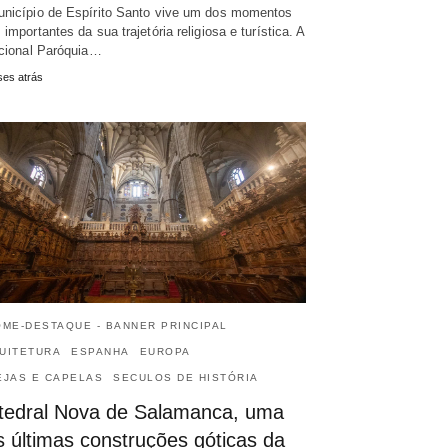
nicípio de Espírito Santo vive um dos momentos
 importantes da sua trajetória religiosa e turística. A
icional Paróquia…
es atrás
OME-DESTAQUE - BANNER PRINCIPAL
UITETURA
ESPANHA
EUROPA
EJAS E CAPELAS
SECULOS DE HISTÓRIA
tedral Nova de Salamanca, uma
s últimas construções góticas da