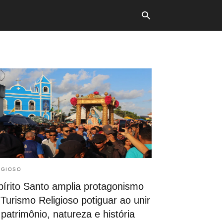
Typ
your
sea
que
and
hit
ente
IGIOSO
pírito Santo amplia protagonismo
Turismo Religioso potiguar ao unir
 patrimônio, natureza e história