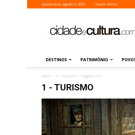
quarta-feira, agosto 5, 2026
Quem Somos
Cidade
e
Cultura
DESTINOS
PATRIMÔNIO
POVOS
Início
1 - Turismo
Página 116
1 - TURISMO