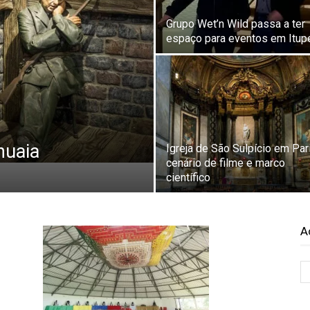
Grupo Wet’n Wild passa a ter
espaço para eventos em Itup
huaia
Igreja de São Sulpício em Par
cenário de filme e marco
científico
A