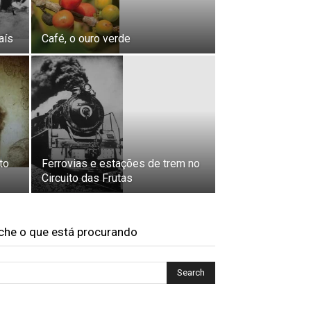
aís
Café, o ouro verde
to
Ferrovias e estações de trem no
Circuito das Frutas
che o que está procurando