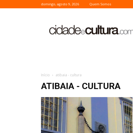
domingo, agosto 9, 2026
Quem Somos
Cidade
e
Cultura
Início
atibaia - cultura
ATIBAIA - CULTURA